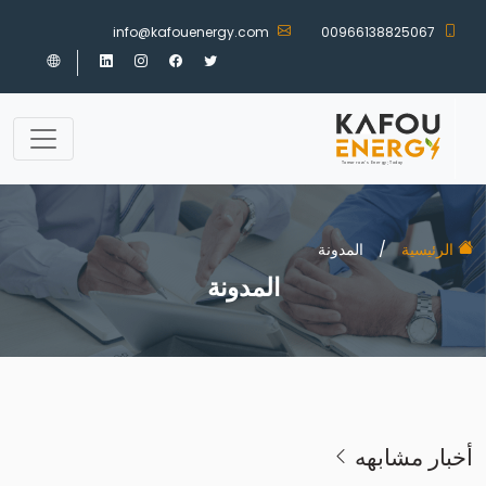
info@kafouenergy.com
00966138825067
الرئيسية
/
المدونة
المدونة
أخبار مشابهه